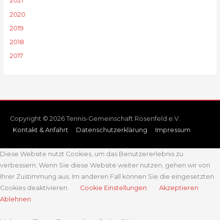
2021
2020
2019
2018
2017
Copyright © 2026 Tennis-Gemeinschaft Rosenfeld e.V.
Kontakt & Anfahrt
Datenschutzerklärung
Impressum
Diese Website nutzt Cookies, um das Benutzererlebnis zu
verbessern. Wenn Sie diese Website weiter nutzen, gehen wir von
Ihrer Zustimmung aus. Im anderen Fall können Sie die eingesetzten
Cookies deaktivieren.
Cookie Einstellungen
Akzeptieren
Ablehnen