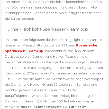
Personen Tennis und das Vereinsleben kennenlernen. Drei bis
vier Wochen kann man schnuppern und ausprobieren. Alle
“Schnupperlinge” können dann zu vergünstigten Konditionen
die Saison buchen.
Turnier-Highlight Sparkassen-Teamcup
Im September folgt dann das jährliche Highlight: 1994 startete
man einen Mannschaftscup, der ab 1998 zum
Rosenfelder
Sparkassen-Teamcup
umbenannt wurde. Ähnlich dem
Daviscup spielen Damen- und Herren-Teams um die
begehrten Pokale, hohes Preisgeld sowie wichtige LK-Punkte.
Das Turnier ist in den vergangenen Jahren so stark gewachsen,
dass wir es ab 2014 auf zwei Wochenenden aufteilen mussten.
Für 2015 wurde die Anzahl der Wettbewerbe sogar verdoppelt:
die Damen und Herren 40 und 50 spielen am Samstag und
Sonntag jeweils in A- und B-Kategorien. In der
darauffolgendenWoche dann von Freitag bis Sonntag die
Damen und Herren A/B. Mit über 200 Teilnehmern war es
zeitweise
das teilnehmerstärkste LK-Turnier im