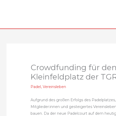
Zum
Inhalt
springen
Crowdfunding für den 
Kleinfeldplatz der TG
Padel
,
Vereinsleben
Aufgrund des großen Erfolgs des Padelplatzes,
Mitglieder:innen und gesteigertes Vereinslebe
bauen. Da der neue Padelcourt auf dem heutig