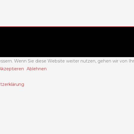
ssern. Wenn Sie diese Website weiter nutzen, gehen wir von Ih
Akzeptieren
Ablehnen
tzerklärung