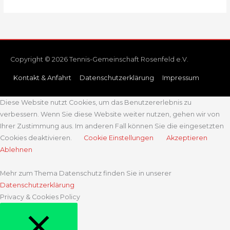
Copyright © 2026 Tennis-Gemeinschaft Rosenfeld e.V.
Kontakt & Anfahrt
Datenschutzerklärung
Impressum
Diese Website nutzt Cookies, um das Benutzererlebnis zu
verbessern. Wenn Sie diese Website weiter nutzen, gehen wir von
Ihrer Zustimmung aus. Im anderen Fall können Sie die eingesetzten
Cookies deaktivieren.
Cookie Einstellungen
Akzeptieren
Ablehnen
Mehr zum Thema Datenschutz finden Sie in unserer
Datenschutzerklärung
Privacy & Cookies Policy