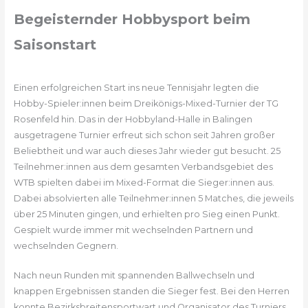
Begeisternder Hobbysport beim
Saisonstart
Einen erfolgreichen Start ins neue Tennisjahr legten die
Hobby-Spieler:innen beim Dreikönigs-Mixed-Turnier der TG
Rosenfeld hin. Das in der Hobbyland-Halle in Balingen
ausgetragene Turnier erfreut sich schon seit Jahren großer
Beliebtheit und war auch dieses Jahr wieder gut besucht. 25
Teilnehmer:innen aus dem gesamten Verbandsgebiet des
WTB spielten dabei im Mixed-Format die Sieger:innen aus.
Dabei absolvierten alle Teilnehmer:innen 5 Matches, die jeweils
über 25 Minuten gingen, und erhielten pro Sieg einen Punkt.
Gespielt wurde immer mit wechselnden Partnern und
wechselnden Gegnern.
Nach neun Runden mit spannenden Ballwechseln und
knappen Ergebnissen standen die Sieger fest. Bei den Herren
konnte Bezirksbreitensportwart und Organisator des Turniers