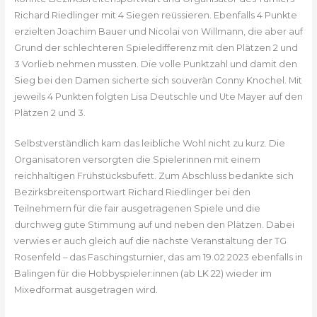
Richard Riedlinger mit 4 Siegen reüssieren. Ebenfalls 4 Punkte
erzielten Joachim Bauer und Nicolai von Willmann, die aber auf
Grund der schlechteren Spieledifferenz mit den Plätzen 2 und
3 Vorlieb nehmen mussten. Die volle Punktzahl und damit den
Sieg bei den Damen sicherte sich souverän Conny Knochel. Mit
jeweils 4 Punkten folgten Lisa Deutschle und Ute Mayer auf den
Plätzen 2 und 3.
Selbstverständlich kam das leibliche Wohl nicht zu kurz. Die
Organisatoren versorgten die Spielerinnen mit einem
reichhaltigen Frühstücksbufett. Zum Abschluss bedankte sich
Bezirksbreitensportwart Richard Riedlinger bei den
Teilnehmern für die fair ausgetragenen Spiele und die
durchweg gute Stimmung auf und neben den Plätzen. Dabei
verwies er auch gleich auf die nächste Veranstaltung der TG
Rosenfeld – das Faschingsturnier, das am 19.02.2023 ebenfalls in
Balingen für die Hobbyspieler:innen (ab LK 22) wieder im
Mixedformat ausgetragen wird.