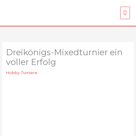
Zum
Inhalt
Hau
springen
Dreikönigs-Mixedturnier ein
voller Erfolg
Hobby-Turniere