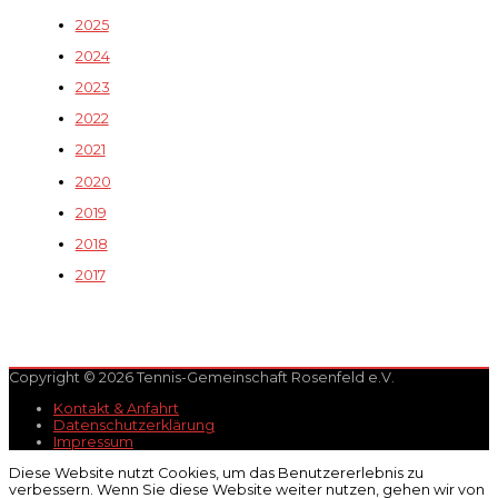
2025
2024
2023
2022
2021
2020
2019
2018
2017
Copyright © 2026 Tennis-Gemeinschaft Rosenfeld e.V.
Kontakt & Anfahrt
Datenschutzerklärung
Impressum
Diese Website nutzt Cookies, um das Benutzererlebnis zu
verbessern. Wenn Sie diese Website weiter nutzen, gehen wir von