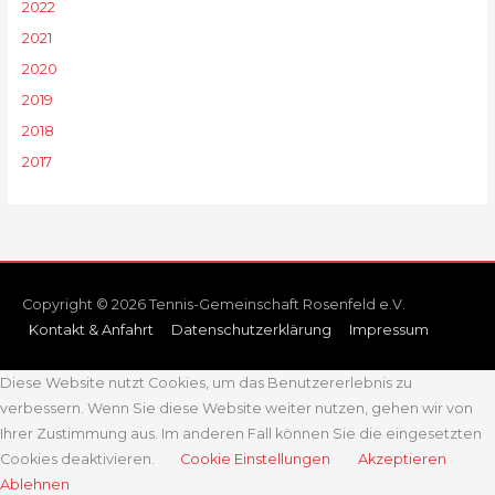
2022
2021
2020
2019
2018
2017
Copyright © 2026 Tennis-Gemeinschaft Rosenfeld e.V.
Kontakt & Anfahrt
Datenschutzerklärung
Impressum
Diese Website nutzt Cookies, um das Benutzererlebnis zu
verbessern. Wenn Sie diese Website weiter nutzen, gehen wir von
Ihrer Zustimmung aus. Im anderen Fall können Sie die eingesetzten
Cookies deaktivieren.
Cookie Einstellungen
Akzeptieren
Ablehnen