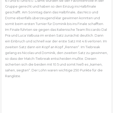
6:1 und 6:1 und 6:0. Damit wurden sie der Favoritenrolle in der
Gruppe gerecht und haben so den Einzug ins Halbfinale
geschafft. Am Sonntag dann das Halbfinale, das Nico und
Dome ebenfalls überzeugend klar gewinnen konnten und
somit beim ersten Turnier für Dominik bis ins Finale schafften.
Im Finale führten sie gegen das Italienische Team Riccardo Dal
Pra und Luca Valbusa im ersten Satz zunächst deutlich. Dann
ein Einbruch und schnell war der erste Satz mit 4:6 verloren. Im
zweiten Satz dann ein Kopf an Kopf „Rennen“. Im Tiebreak
gelang es Nicolas und Dominik, den zweiten Satz zu gewinnen,
so dass der Match-Tiebreak entscheiden mußte. Diesen
sicherten sich die beiden mit 10:5 und somit hieß es „kamen,
sahen, siegten“. Der Lohn waren wichtige 250 Punkte für die
Rangliste.