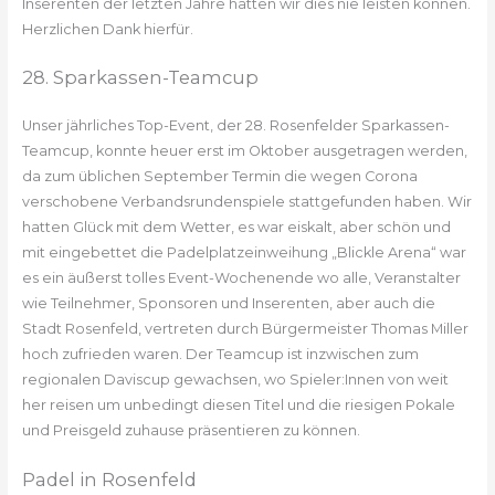
Inserenten der letzten Jahre hätten wir dies nie leisten können.
Herzlichen Dank hierfür.
28. Sparkassen-Teamcup
Unser jährliches Top-Event, der 28. Rosenfelder Sparkassen-
Teamcup, konnte heuer erst im Oktober ausgetragen werden,
da zum üblichen September Termin die wegen Corona
verschobene Verbandsrundenspiele stattgefunden haben. Wir
hatten Glück mit dem Wetter, es war eiskalt, aber schön und
mit eingebettet die Padelplatzeinweihung „Blickle Arena“ war
es ein äußerst tolles Event-Wochenende wo alle, Veranstalter
wie Teilnehmer, Sponsoren und Inserenten, aber auch die
Stadt Rosenfeld, vertreten durch Bürgermeister Thomas Miller
hoch zufrieden waren. Der Teamcup ist inzwischen zum
regionalen Daviscup gewachsen, wo Spieler:Innen von weit
her reisen um unbedingt diesen Titel und die riesigen Pokale
und Preisgeld zuhause präsentieren zu können.
Padel in Rosenfeld