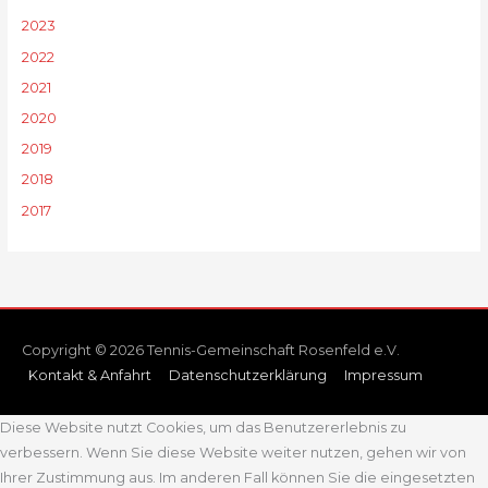
2023
2022
2021
2020
2019
2018
2017
Copyright © 2026 Tennis-Gemeinschaft Rosenfeld e.V.
Kontakt & Anfahrt
Datenschutzerklärung
Impressum
Diese Website nutzt Cookies, um das Benutzererlebnis zu
verbessern. Wenn Sie diese Website weiter nutzen, gehen wir von
Ihrer Zustimmung aus. Im anderen Fall können Sie die eingesetzten