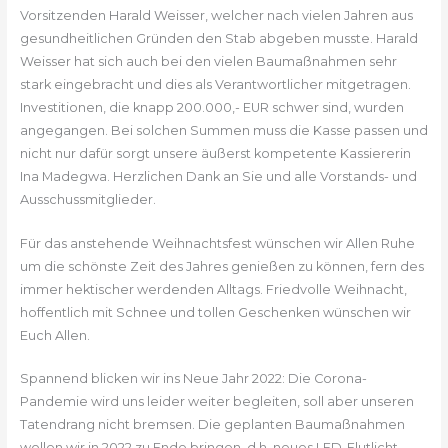
Vorsitzenden Harald Weisser, welcher nach vielen Jahren aus
gesundheitlichen Gründen den Stab abgeben musste. Harald
Weisser hat sich auch bei den vielen Baumaßnahmen sehr
stark eingebracht und dies als Verantwortlicher mitgetragen.
Investitionen, die knapp 200.000,- EUR schwer sind, wurden
angegangen. Bei solchen Summen muss die Kasse passen und
nicht nur dafür sorgt unsere äußerst kompetente Kassiererin
Ina Madegwa. Herzlichen Dank an Sie und alle Vorstands- und
Ausschussmitglieder.
Für das anstehende Weihnachtsfest wünschen wir Allen Ruhe
um die schönste Zeit des Jahres genießen zu können, fern des
immer hektischer werdenden Alltags. Friedvolle Weihnacht,
hoffentlich mit Schnee und tollen Geschenken wünschen wir
Euch Allen.
Spannend blicken wir ins Neue Jahr 2022: Die Corona-
Pandemie wird uns leider weiter begleiten, soll aber unseren
Tatendrang nicht bremsen. Die geplanten Baumaßnahmen
wollen wir in 2022 zu Ende bringen, d.h. neues LED-Flutlicht,