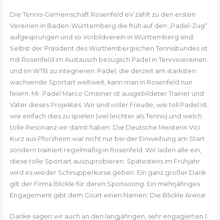
Die Tennis-Gemeinschaft Rosenfeld eV zählt zu den ersten
Vereinen in Baden-Württemberg die früh auf den „Padel-Zug“
aufgesprungen und so Vorbildverein in Württemberg sind.
Selbst der Präsident des Württembergischen Tennisbundes ist
mit Rosenfeld im Austausch bezüglich Padel in Tennisvereinen
und im WTB zu integrieren. Padel, die derzeit am stärksten
wachsende Sportart weltweit, kann man in Rosenfeld nun
feiern. Mr. Padel Marco Gmeiner ist ausgebildeter Trainer und
Vater dieses Projektes. Wir sind voller Freude, wie toll Padel ist,
wie einfach dies zu spielen (viel leichter als Tennis) und welch
tolle Resonanz wir damit haben. Die Deutsche Meisterin Vici
Kurz aus Pforzheim war nicht nur bei der Einweihung am Start
sondern trainiert regelmäßig in Rosenfeld. Wir laden alle ein,
diese tolle Sportart auszuprobieren. Spätestens im Frühjahr
wird es wieder Schnupperkurse geben. Ein ganz großer Dank
gilt der Firma Blickle für deren Sponsoring. Ein mehrjähriges
Engagement gibt dem Court einen Namen: Die Blickle Arena!
Danke sagen wir auch an den langjährigen, sehr engagierten 1.