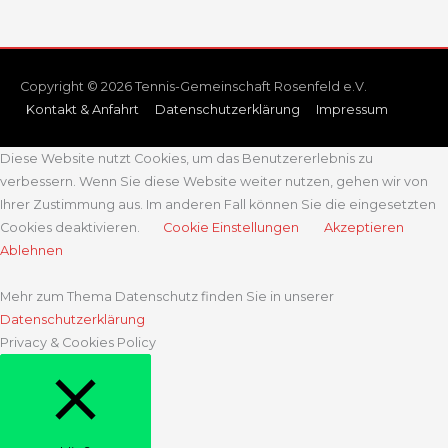
Copyright © 2026 Tennis-Gemeinschaft Rosenfeld e.V.
Kontakt & Anfahrt
Datenschutzerklärung
Impressum
Diese Website nutzt Cookies, um das Benutzererlebnis zu
verbessern. Wenn Sie diese Website weiter nutzen, gehen wir von
Ihrer Zustimmung aus. Im anderen Fall können Sie die eingesetzten
Cookies deaktivieren.
Cookie Einstellungen
Akzeptieren
Ablehnen
Mehr zum Thema Datenschutz finden Sie in unserer
Datenschutzerklärung
Privacy & Cookies Policy