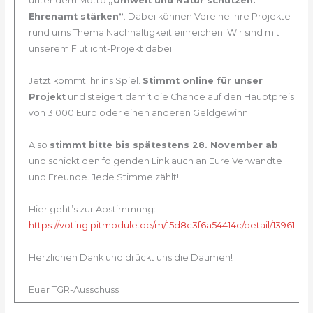
unter dem Motto
„Umwelt und Natur schützen.
Ehrenamt stärken“
. Dabei können Vereine ihre Projekte
rund ums Thema Nachhaltigkeit einreichen. Wir sind mit
unserem Flutlicht-Projekt dabei.
Jetzt kommt Ihr ins Spiel.
Stimmt online für unser
Projekt
und steigert damit die Chance auf den Hauptpreis
von 3.000 Euro oder einen anderen Geldgewinn.
Also
stimmt bitte bis spätestens 28. November ab
und schickt den folgenden Link auch an Eure Verwandte
und Freunde. Jede Stimme zählt!
Hier geht’s zur Abstimmung:
https://voting.pitmodule.de/m/15d8c3f6a54414c/detail/13961
Herzlichen Dank und drückt uns die Daumen!
Euer TGR-Ausschuss