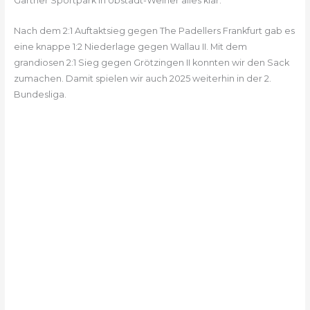
Gärtner Sportpark in Ubstadt-Weiher alles klar.
Nach dem 2:1 Auftaktsieg gegen The Padellers Frankfurt gab es
eine knappe 1:2 Niederlage gegen Wallau II. Mit dem
grandiosen 2:1 Sieg gegen Grötzingen II konnten wir den Sack
zumachen. Damit spielen wir auch 2025 weiterhin in der 2.
Bundesliga.