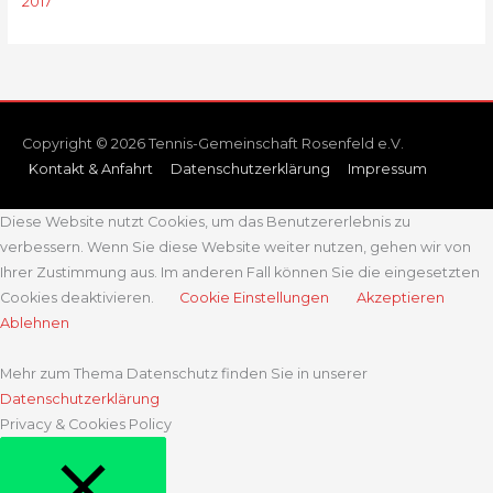
2017
Copyright © 2026 Tennis-Gemeinschaft Rosenfeld e.V.
Kontakt & Anfahrt
Datenschutzerklärung
Impressum
Diese Website nutzt Cookies, um das Benutzererlebnis zu
verbessern. Wenn Sie diese Website weiter nutzen, gehen wir von
Ihrer Zustimmung aus. Im anderen Fall können Sie die eingesetzten
Cookies deaktivieren.
Cookie Einstellungen
Akzeptieren
Ablehnen
Mehr zum Thema Datenschutz finden Sie in unserer
Datenschutzerklärung
Privacy & Cookies Policy