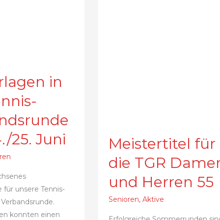
&
rlagen in
nnis-
ndsrunde
/25. Juni
Meistertitel für
ren
die TGR Dame
chsenes
und Herren 55
für unsere Tennis-
Senioren
,
Aktive
 Verbandsrunde.
n konnten einen
Erfolgreiche Sommerrunden sin