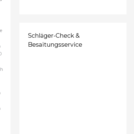
ie
Schläger-Check &
n
Besaitungsservice
n
0
ch
n
m