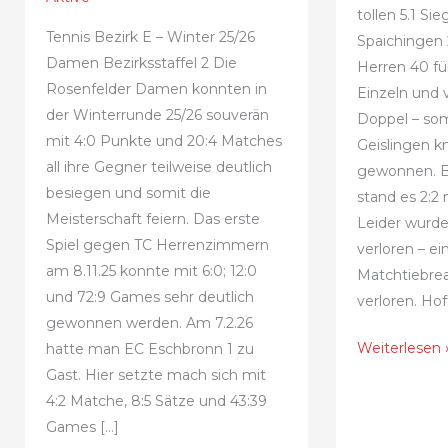
tollen 5.1 S
Tennis Bezirk E – Winter 25/26
Spaichingen 
Damen Bezirksstaffel 2 Die
Herren 40 fü
Rosenfelder Damen konnten in
Einzeln und v
der Winterrunde 25/26 souverän
Doppel – som
mit 4:0 Punkte und 20:4 Matches
Geislingen k
all ihre Gegner teilweise deutlich
gewonnen. B
besiegen und somit die
stand es 2:2 
Meisterschaft feiern. Das erste
Leider wurd
Spiel gegen TC Herrenzimmern
verloren – e
am 8.11.25 konnte mit 6:0; 12:0
Matchtiebrea
und 72:9 Games sehr deutlich
verloren. Hof
gewonnen werden. Am 7.2.26
Sieg
Weiterlesen 
hatte man EC Eschbronn 1 zu
&
Gast. Hier setzte mach sich mit
Niederlagen
4:2 Matche, 8:5 Sätze und 43:39
in
Games […]