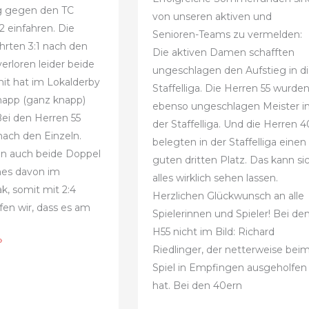
ieg gegen den TC
von unseren aktiven und
2 einfahren. Die
Senioren-Teams zu vermelden:
hrten 3:1 nach den
Die aktiven Damen schafften
erloren leider beide
ungeschlagen den Aufstieg in d
it hat im Lokalderby
Staffelliga. Die Herren 55 wurde
napp (ganz knapp)
ebenso ungeschlagen Meister i
ei den Herren 55
der Staffelliga. Und die Herren 4
nach den Einzeln.
belegten in der Staffelliga einen
en auch beide Doppel
guten dritten Platz. Das kann si
ines davon im
alles wirklich sehen lassen.
k, somit mit 2:4
Herzlichen Glückwunsch an alle
fen wir, dass es am
Spielerinnen und Spieler! Bei de
H55 nicht im Bild: Richard
»
Riedlinger, der netterweise bei
Spiel in Empfingen ausgeholfen
hat. Bei den 40ern