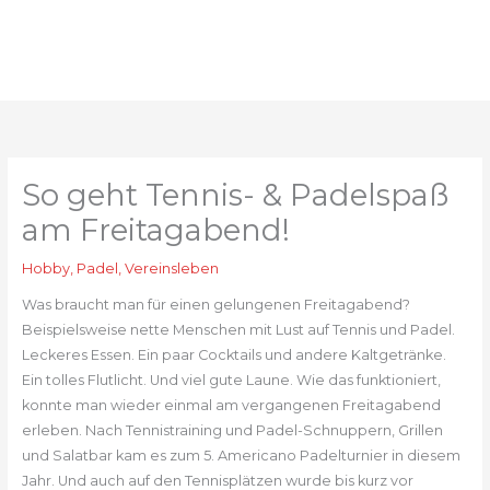
Zum
Inhalt
springen
So geht Tennis- & Padelspaß
am Freitagabend!
Hobby
,
Padel
,
Vereinsleben
Was braucht man für einen gelungenen Freitagabend?
Beispielsweise nette Menschen mit Lust auf Tennis und Padel.
Leckeres Essen. Ein paar Cocktails und andere Kaltgetränke.
Ein tolles Flutlicht. Und viel gute Laune. Wie das funktioniert,
konnte man wieder einmal am vergangenen Freitagabend
erleben. Nach Tennistraining und Padel-Schnuppern, Grillen
und Salatbar kam es zum 5. Americano Padelturnier in diesem
Jahr. Und auch auf den Tennisplätzen wurde bis kurz vor