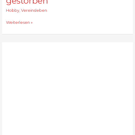
gestorben
Hobby
,
Vereinsleben
Richard
Weiterlesen »
Riedlinger
ist
gestorben