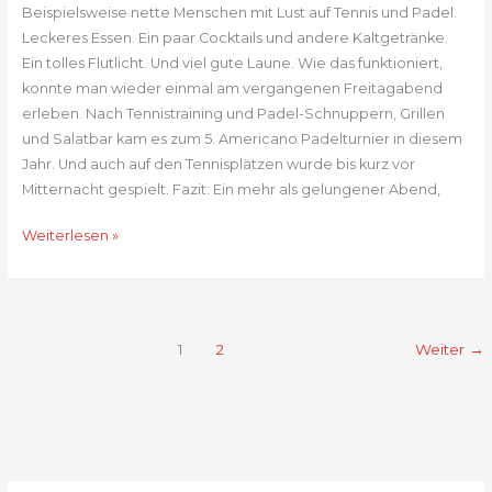
Beispielsweise nette Menschen mit Lust auf Tennis und Padel.
Leckeres Essen. Ein paar Cocktails und andere Kaltgetränke.
Ein tolles Flutlicht. Und viel gute Laune. Wie das funktioniert,
konnte man wieder einmal am vergangenen Freitagabend
erleben. Nach Tennistraining und Padel-Schnuppern, Grillen
und Salatbar kam es zum 5. Americano Padelturnier in diesem
Jahr. Und auch auf den Tennisplätzen wurde bis kurz vor
Mitternacht gespielt. Fazit: Ein mehr als gelungener Abend,
So
Weiterlesen »
geht
Tennis-
&
Padelspaß
1
2
Weiter
→
am
Freitagabend!