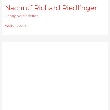
Nachruf Richard Riedlinger
Hobby
,
Vereinsleben
Nachruf
Weiterlesen »
Richard
Riedlinger