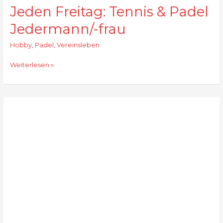
Jeden Freitag: Tennis & Padel
Jedermann/-frau
Hobby
,
Padel
,
Vereinsleben
Jeden
Weiterlesen »
Freitag:
Tennis
&
Padel
Jedermann/-
frau