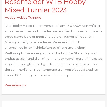
Rosenfelder WTB Hobby
Mixed Turnier 2023
Hobby
,
Hobby-Turniere
Das Hobby Mixed Turnier versprach am 15.07.2023 von Anfang
an ein fesselndes und unterhaltsames Event zu werden, da sich
begeisterte Spielerinnen und Spieler aus verschiedenen
Altersgruppen, verschiedenen Vereinen und mit
unterschiedlichen Fähigkeiten zu einem sportlichen
Wettkampf zusammengefunden hatten. Die Stimmung war
enthusiastisch, und die Teilnehmenden waren bereit, ihr Bestes
zu geben und gleichzeitig jede Menge Spaß zu haben, trotz
der sommerlichen Hochtemperaturen von bis zu 36 Grad. Es
traten 10 Paarungen an und wurden entsprechend
Rosenfelder
Weiterlesen »
WTB
Hobby
Mixed
Turnier