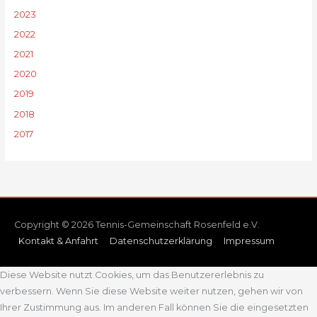
2023
2022
2021
2020
2019
2018
2017
Copyright © 2026 Tennis-Gemeinschaft Rosenfeld e.V.
Kontakt & Anfahrt
Datenschutzerklärung
Impressum
Diese Website nutzt Cookies, um das Benutzererlebnis zu
verbessern. Wenn Sie diese Website weiter nutzen, gehen wir von
Ihrer Zustimmung aus. Im anderen Fall können Sie die eingesetzten