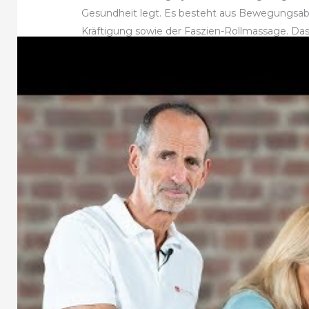
Gesundheit legt. Es besteht aus Bewegungsab
Kräftigung sowie der Faszien-Rollmassage. Das
Schmerzfreiheit und voller Beweglichkeit.
Das macht natürlich auch für Tennisspielerinne
Handbewegungen können schnell zu einem Te
Unter Anleitung von Nazli Hacibayramoglu kon
Selbstheilungskräfte anregt, indem gezielte R