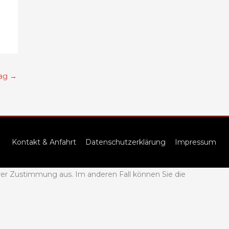
rag
→
Kontakt & Anfahrt
Datenschutzerklärung
Impressum
rer Zustimmung aus. Im anderen Fall können Sie die