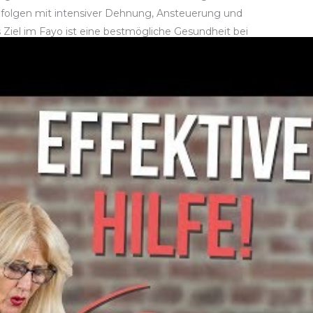
folgen mit intensiver Dehnung, Ansteuerung und
 Ziel im Fayo ist eine bestmögliche Gesundheit bei
n und Tennisspieler sind. Denn einseitige Arm- und
nnisarm führen und quälende Schmerzen verursachen.
nten wir uns selbst davon überzeugen, wie FaYo die
eize gesetzt werden. Den Rest macht der Körper selbst.