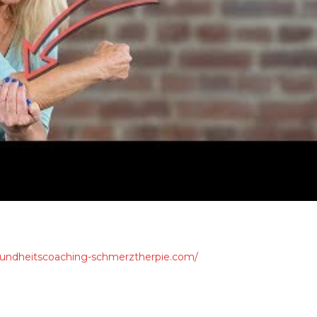
ndheitscoaching-schmerztherpie.com/