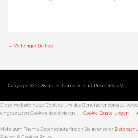
←
Vorheriger Beitrag
Copyright © 2026 Tennis-Gemeinschaft Rosenfeld e.V.
Diese Website nutzt Cookies, um das Benutzererlebnis zu verbe
eingesetzten Cookies deaktivieren.
Cookie Einstellungen
Mehr zum Thema Datenschutz finden Sie in unserer
Datenschu
Privacy & Cookies Policy