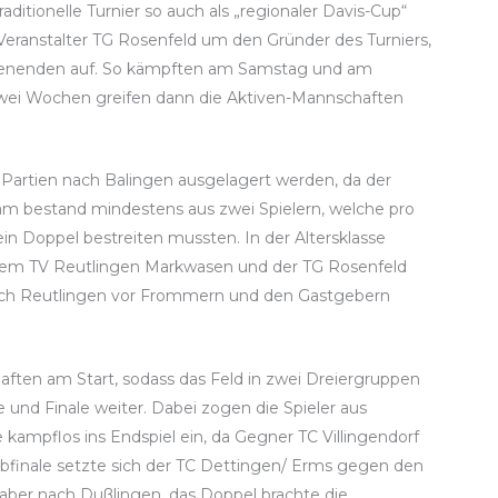
raditionelle Turnier so auch als „regionaler Davis-Cup“
r Veranstalter TG Rosenfeld um den Gründer des Turniers,
ochenenden auf. So kämpften am Samstag und am
 zwei Wochen greifen dann die Aktiven-Mannschaften
artien nach Balingen ausgelagert werden, da der
Team bestand mindestens aus zwei Spielern, welche pro
in Doppel bestreiten mussten. In der Altersklasse
dem TV Reutlingen Markwasen und der TG Rosenfeld
sich Reutlingen vor Frommern und den Gastgebern
ften am Start, sodass das Feld in zwei Dreiergruppen
e und Finale weiter. Dabei zogen die Spieler aus
kampflos ins Endspiel ein, da Gegner TC Villingendorf
bfinale setzte sich der TC Dettingen/ Erms gegen den
g aber nach Dußlingen, das Doppel brachte die