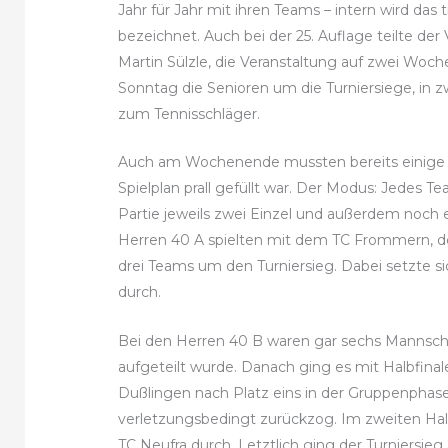
Jahr für Jahr mit ihren Teams – intern wird das t
bezeichnet. Auch bei der 25. Auflage teilte de
Martin Sülzle, die Veranstaltung auf zwei W
Sonntag die Senioren um die Turniersiege, in
zum Tennisschläger.
Auch am Wochenende mussten bereits einige P
Spielplan prall gefüllt war. Der Modus: Jedes 
Partie jeweils zwei Einzel und außerdem noch e
Herren 40 A spielten mit dem TC Frommern, 
drei Teams um den Turniersieg. Dabei setzte 
durch.
Bei den Herren 40 B waren gar sechs Mannscha
aufgeteilt wurde. Danach ging es mit Halbfinal
Dußlingen nach Platz eins in der Gruppenphase 
verletzungsbedingt zurückzog. Im zweiten Hal
TC Neufra durch. Letztlich ging der Turniersie