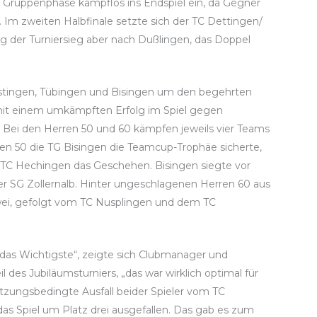
er Gruppenphase kampflos ins Endspiel ein, da Gegner
 Im zweiten Halbfinale setzte sich der TC Dettingen/
g der Turniersieg aber nach Dußlingen, das Doppel
stingen, Tübingen und Bisingen um den begehrten
en mit einem umkämpften Erfolg im Spiel gegen
. Bei den Herren 50 und 60 kämpfen jeweils vier Teams
en 50 die TG Bisingen die Teamcup-Trophäe sicherte,
 TC Hechingen das Geschehen. Bisingen siegte vor
r SG Zollernalb. Hinter ungeschlagenen Herren 60 aus
wei, gefolgt vom TC Nusplingen und dem TC
r das Wichtigste“, zeigte sich Clubmanager und
il des Jubiläumsturniers, „das war wirklich optimal für
tzungsbedingte Ausfall beider Spieler vom TC
 das Spiel um Platz drei ausgefallen. Das gab es zum