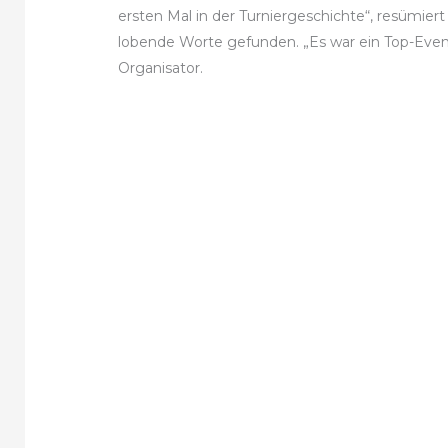
ersten Mal in der Turniergeschichte“, resümier
lobende Worte gefunden. „Es war ein Top-Event 
Organisator.