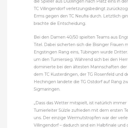
die Spieler aus Dußlingen nach Platz eins in d
TC Villingendorf verletzungsbedingt zurückzog.
Erms gegen den TC Neufra durch. Letztlich gin
brachte die Entscheidung.
Bei den Damen 40/50 spielten Teams aus Eng
Titel. Dabei sicherten sich die Bisinger Frau
Engstingen Rang eins, Tübingen wurde Dritter
um den Turniersieg. Während sich bei den Herr
dominierte bei den ältesten Mannschaften der
dem TC Kusterdingen, der TG Rosenfeld und de
Hechingen landete die TG Ostdorf auf Rang z
Sigmaringen.
„Dass das Wetter mitspielt, ist natürlich imme
Turnierleiter Sülzle zufrieden mit dem ersten Te
uns. Der einzige Wermutstropfen war der verle
Villingendorf – dadurch sind ein Halbfinale und