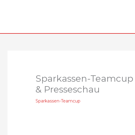
Zum
Inhalt
springen
Sparkassen-Teamcup S
& Presseschau
Sparkassen-Teamcup