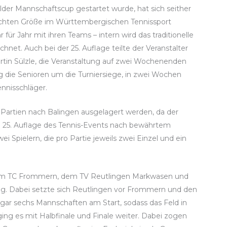
er Mannschaftscup gestartet wurde, hat sich seither
 echten Größe im Württembergischen Tennissport
 für Jahr mit ihren Teams – intern wird das traditionelle
chnet. Auch bei der 25. Auflage teilte der Veranstalter
rtin Sülzle, die Veranstaltung auf zwei Wochenenden
die Senioren um die Turniersiege, in zwei Wochen
nnisschläger.
artien nach Balingen ausgelagert werden, da der
 die 25. Auflage des Tennis-Events nach bewährtem
Spielern, die pro Partie jeweils zwei Einzel und ein
t dem TC Frommern, dem TV Reutlingen Markwasen und
eg. Dabei setzte sich Reutlingen vor Frommern und den
gar sechs Mannschaften am Start, sodass das Feld in
ing es mit Halbfinale und Finale weiter. Dabei zogen