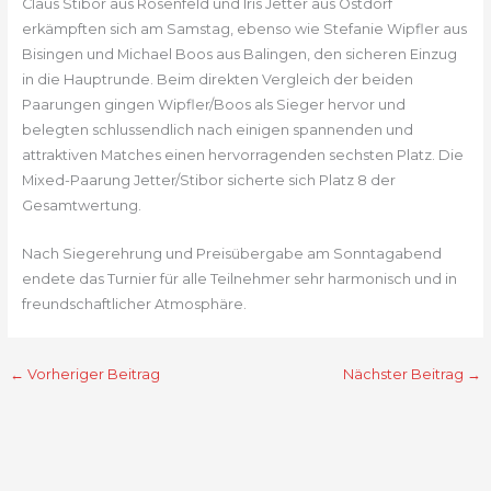
Claus Stibor aus Rosenfeld und Iris Jetter aus Ostdorf
erkämpften sich am Samstag, ebenso wie Stefanie Wipfler aus
Bisingen und Michael Boos aus Balingen, den sicheren Einzug
in die Hauptrunde. Beim direkten Vergleich der beiden
Paarungen gingen Wipfler/Boos als Sieger hervor und
belegten schlussendlich nach einigen spannenden und
attraktiven Matches einen hervorragenden sechsten Platz. Die
Mixed-Paarung Jetter/Stibor sicherte sich Platz 8 der
Gesamtwertung.
Nach Siegerehrung und Preisübergabe am Sonntagabend
endete das Turnier für alle Teilnehmer sehr harmonisch und in
freundschaftlicher Atmosphäre.
←
Vorheriger Beitrag
Nächster Beitrag
→